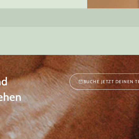
nd
BUCHE JETZT DEINEN T
gehen