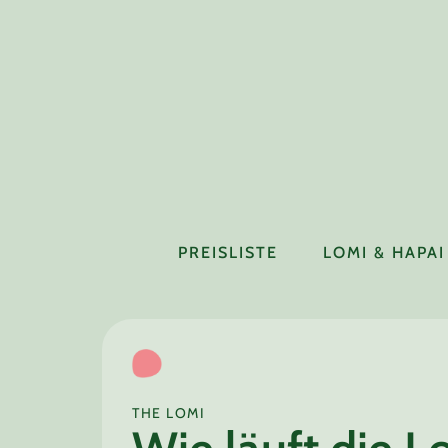
PREISLISTE
LOMI & HAPAI
THE LOMI