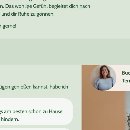
n. Das wohlige Gefühl begleitet dich nach
n und dir Ruhe zu gönnen.
h gerne
!
Buc
Ter
ügen genießen kannst, habe ich
gs am besten schon zu Hause
 hindern.