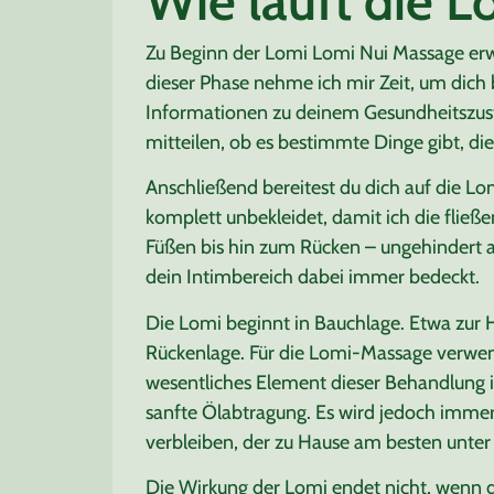
Wie läuft die L
Zu Beginn der Lomi Lomi Nui Massage erw
dieser Phase nehme ich mir Zeit, um dich
Informationen zu deinem Gesundheitszust
mitteilen, ob es bestimmte Dinge gibt, die
Anschließend bereitest du dich auf die Lo
komplett unbekleidet, damit ich die fließ
Füßen bis hin zum Rücken – ungehindert a
dein Intimbereich dabei immer bedeckt.
Die Lomi beginnt in Bauchlage. Etwa zur H
Rückenlage. Für die Lomi-Massage verwend
wesentliches Element dieser Behandlung i
sanfte Ölabtragung. Es wird jedoch immer 
verbleiben, der zu Hause am besten unter 
Die Wirkung der Lomi endet nicht, wenn du