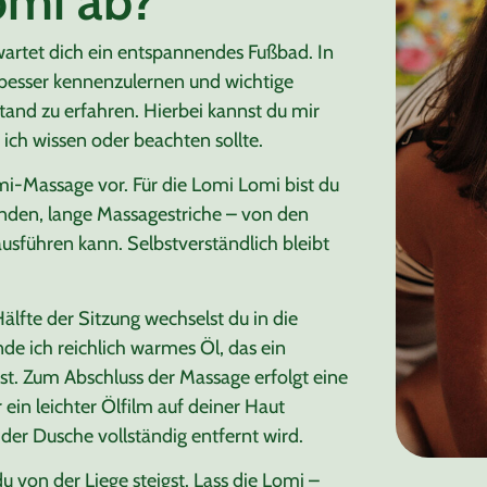
omi ab?
artet dich ein entspannendes Fußbad. In
 besser kennenzulernen und wichtige
and zu erfahren. Hierbei kannst du mir
 ich wissen oder beachten sollte.
mi-Massage vor. Für die Lomi Lomi bist du
enden, lange Massagestriche – von den
usführen kann. Selbstverständlich bleibt
älfte der Sitzung wechselst du in die
e ich reichlich warmes Öl, das ein
st. Zum Abschluss der Massage erfolgt eine
ein leichter Ölfilm auf deiner Haut
der Dusche vollständig entfernt wird.
 von der Liege steigst. Lass die Lomi –