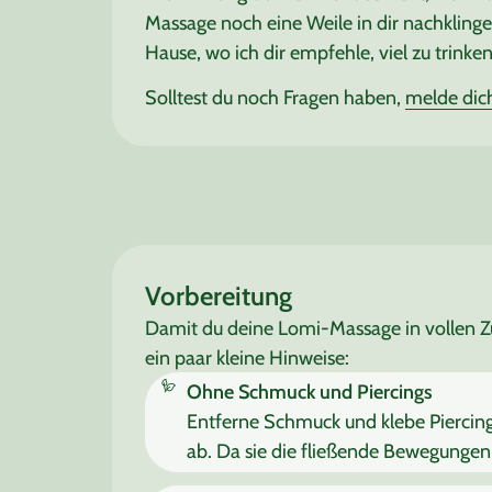
Massage noch eine Weile in dir nachklinge
Hause, wo ich dir empfehle, viel zu trinke
Solltest du noch Fragen haben,
melde dic
Vorbereitung
Damit du deine Lomi-Massage in vollen Z
ein paar kleine Hinweise:
Ohne Schmuck und Piercings
Entferne Schmuck und klebe Piercin
ab. Da sie die fließende Bewegungen